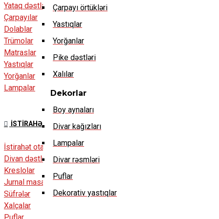
Yataq dəstləri
Çarpayı örtükləri
Çarpayılar
Yastıqlar
Dolablar
Trümolar
Yorğanlar
Matraslar
Pike dəstləri
Yastıqlar
Xalılar
Yorğanlar
Lampalar
Dekorlar
Boy aynaları
İSTIRAHƏT OTAĞI
Divar kağızları
Lampalar
İstirahət otağı
Divan dəstləri
Divar rəsmləri
Kreslolar
Puflar
Jurnal masalar
Dekorativ yastıqlar
Süfrələr
Xalçalar
Puflar