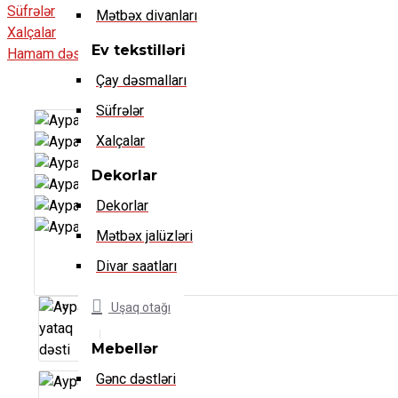
Süfrələr
Mətbəx divanları
Xalçalar
Ev tekstilləri
Hamam dəstləri
Çay dəsmalları
Süfrələr
Xalçalar
Dekorlar
Dekorlar
Mətbəx jalüzləri
Divar saatları
Uşaq otağı
Mebellər
Gənc dəstləri