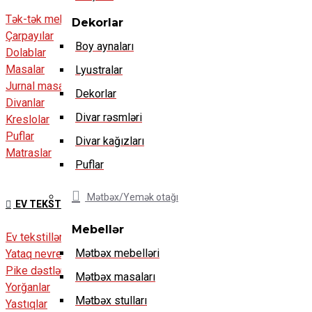
Tək-tək mebellər
Dekorlar
Çarpayılar
Boy aynaları
Dolablar
Masalar
Lyustralar
Jurnal masalar
Dekorlar
Divanlar
Divar rəsmləri
Kreslolar
Puflar
Divar kağızları
Matraslar
Puflar
Mətbəx/Yemək otağı
EV TEKSTILLƏRI
Mebellər
Ev tekstilləri
Mətbəx mebelləri
Yataq nevresim dəstləri
Pike dəstləri
Mətbəx masaları
Yorğanlar
Mətbəx stulları
Yastıqlar