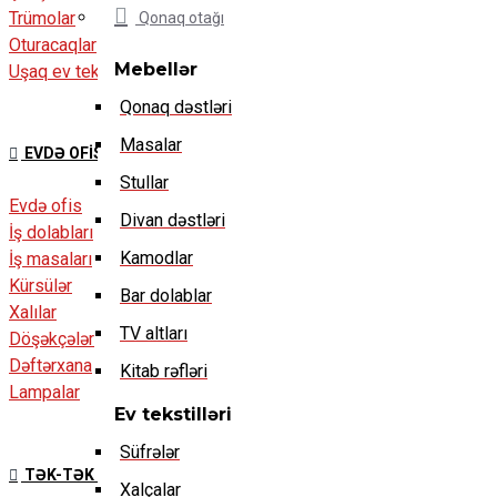
Trümolar
Qonaq otağı
Oturacaqlar
Mebellər
Uşaq ev tekstilləri
Qonaq dəstləri
Masalar
EVDƏ OFIS
Stullar
Evdə ofis
Divan dəstləri
İş dolabları
Kamodlar
İş masaları
Kürsülər
Bar dolablar
Xalılar
TV altları
Döşəkçələr
Dəftərxana
Kitab rəfləri
Lampalar
Ev tekstilləri
Süfrələr
TƏK-TƏK MEBELLƏR
Xalçalar