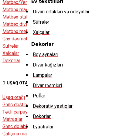
Ev tekstilləri
Mətbəx/Yemək otağı
Mətbəx masaları
Divan örtükləri və odeyallar
Mətbəx stulları
Süfrələr
Mətbəx divanları
Mətbəx mebelləri
Xalçalar
Çay dəsmalları
Dekorlar
Süfrələr
Xalçalar
Boy aynaları
Dekorlar
Divar kağızları
Lampalar
UŞAQ OTAĞI
Divar rəsmləri
Puflar
Uşaq otağı
Gənc dəstləri
Dekorativ yastıqlar
Təkli çarpayılar
Dekorlar
Matraslar
Gənc dolablar
Lyustralar
Çalışma masaları