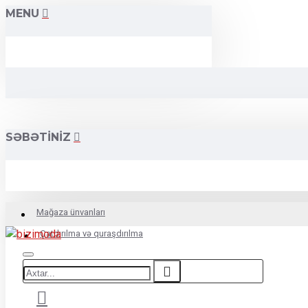
MENU
SƏBƏTINIZ
Mağaza ünvanları
Çatdırılma və quraşdırılma