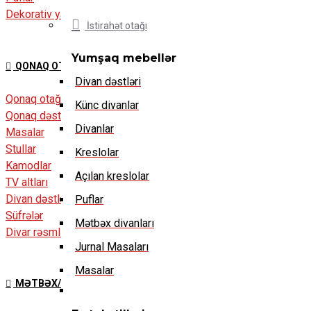
Dekorativ yastıqlar
İstirahət otağı
Yumşaq mebellər
QONAQ OTAĞI
Divan dəstləri
Qonaq otağı
Künc divanlar
Qonaq dəstləri
Divanlar
Masalar
Stullar
Kreslolar
Kamodlar
Açılan kreslolar
TV altları
Divan dəstləri
Puflar
Süfrələr
Mətbəx divanları
Divar rəsmləri
Jurnal Masaları
Masalar
MƏTBƏX/YEMƏK OTAĞI