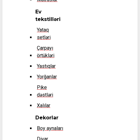
Ev
tekstilləri
Yataq
setləri
Çarpayı
örtükləri
Yastıqlar
Yorğanlar
Pike
dəstləri
Xalılar
Dekorlar
Boy aynaları
Divar