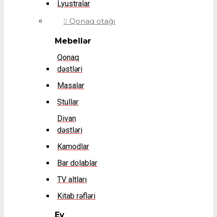
Lyustralar
Qonaq otağı
Mebellər
Qonaq
dəstləri
Masalar
Stullar
Divan
dəstləri
Kamodlar
Bar dolablar
TV altları
Kitab rəfləri
Ev