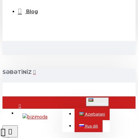
Blog
SƏBƏTINIZ
Azerbaijani
Mağazalar
Azerbaijani
Rus dili