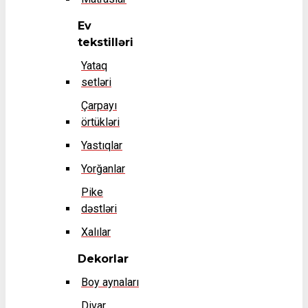
Ev
tekstilləri
Yataq
setləri
Çarpayı
örtükləri
Yastıqlar
Yorğanlar
Pike
dəstləri
Xalılar
Dekorlar
Boy aynaları
Divar