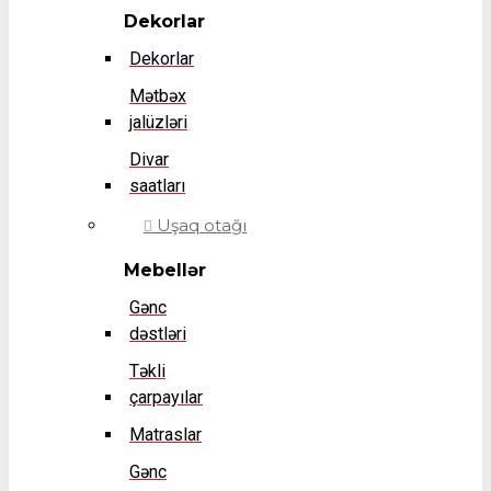
Dekorlar
Dekorlar
Mətbəx
jalüzləri
Divar
saatları
Uşaq otağı
Mebellər
Gənc
dəstləri
Təkli
çarpayılar
Matraslar
Gənc