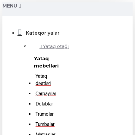
MENU
Kateqoriyalar
Yataq otağı
Yataq
mebelləri
Yataq
dəstləri
Çarpayılar
Dolablar
Trümolar
Tumbalar
Matraslar