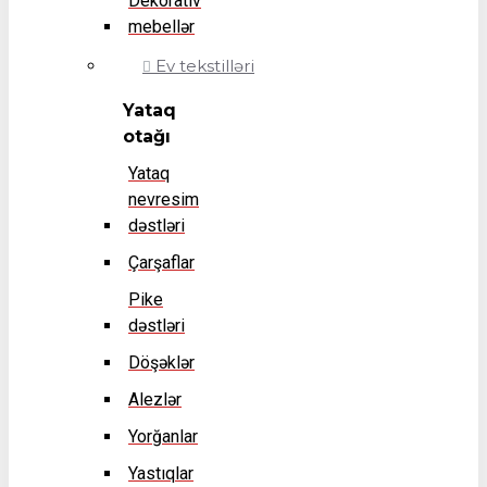
Dekorativ
mebellər
Ev tekstilləri
Yataq
otağı
Yataq
nevresim
dəstləri
Çarşaflar
Pike
dəstləri
Döşəklər
Alezlər
Yorğanlar
Yastıqlar