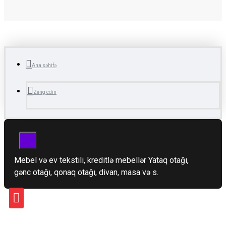
Ana səhifə
Zəng edin
Mebel və ev tekstili, kreditlə mebellər Yataq otağı,
gənc otağı, qonaq otağı, divan, masa və s.