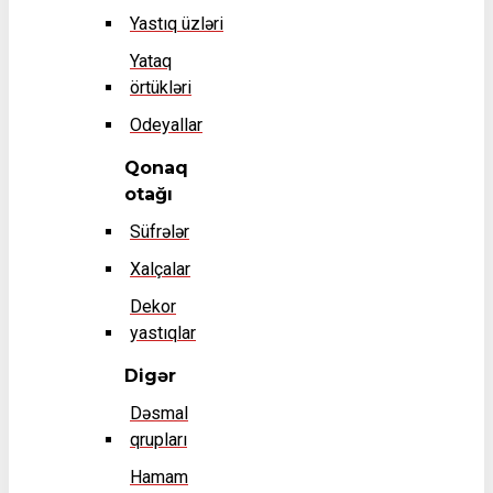
Yastıq üzləri
Yataq
örtükləri
Odeyallar
Qonaq
otağı
Süfrələr
Xalçalar
Dekor
yastıqlar
Digər
Dəsmal
qrupları
Hamam