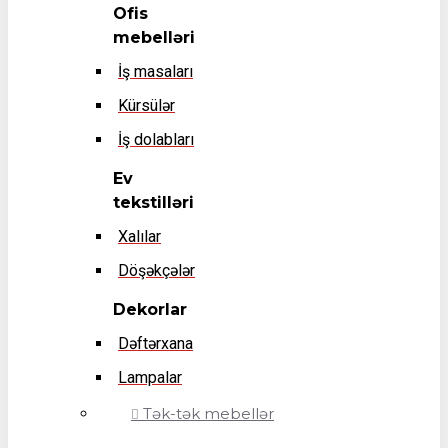
Ofis
mebelləri
İş masaları
Kürsülər
İş dolabları
Ev
tekstilləri
Xalılar
Döşəkçələr
Dekorlar
Dəftərxana
Lampalar
Tək-tək mebellər