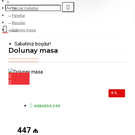
Tək-tək mebellər
Panellər
Masalar
Dolunay masa
Səbət
Səbətiniz boşdur!
Dolunay masa
-5 %
ANBARDA VAR
447
₼