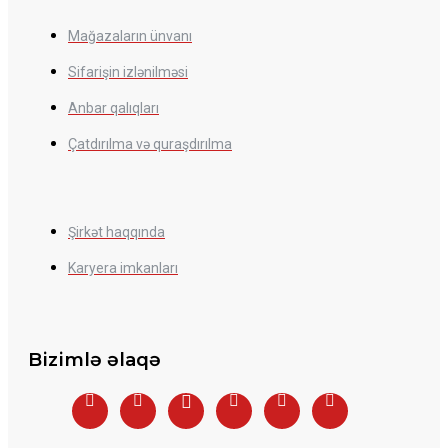
Mağazaların ünvanı
Sifarişin izlənilməsi
Anbar qalıqları
Çatdırılma və quraşdırılma
Şirkət haqqında
Karyera imkanları
Bizimlə əlaqə