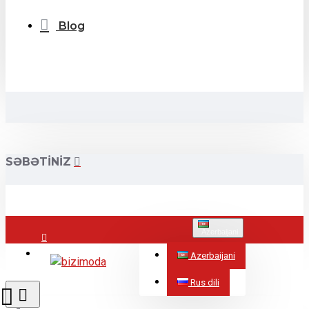
Blog
SƏBƏTINIZ
Azerbaijani
Mağazalar
Azerbaijani
Rus dili