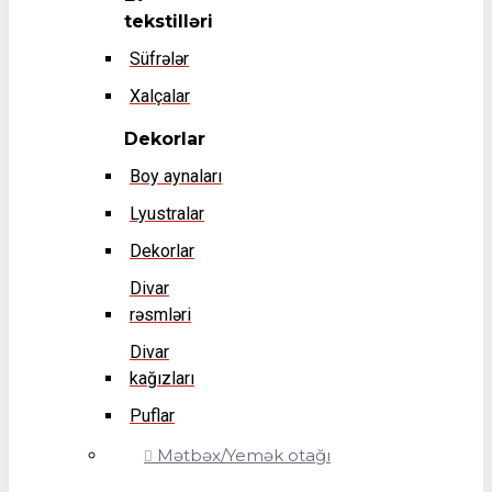
tekstilləri
Süfrələr
Xalçalar
Dekorlar
Boy aynaları
Lyustralar
Dekorlar
Divar
rəsmləri
Divar
kağızları
Puflar
Mətbəx/Yemək otağı