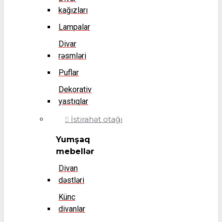
kağızları
Lampalar
Divar
rəsmləri
Puflar
Dekorativ
yastıqlar
İstirahət otağı
Yumşaq
mebellər
Divan
dəstləri
Künc
divanlar