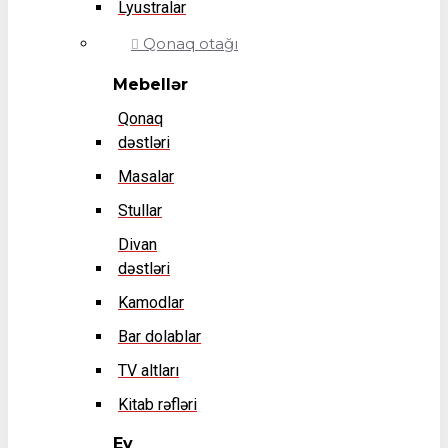
Lyustralar
Qonaq otağı
Mebellər
Qonaq
dəstləri
Masalar
Stullar
Divan
dəstləri
Kamodlar
Bar dolablar
TV altları
Kitab rəfləri
Ev