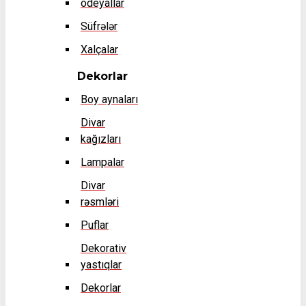
odeyallar
Süfrələr
Xalçalar
Dekorlar
Boy aynaları
Divar
kağızları
Lampalar
Divar
rəsmləri
Puflar
Dekorativ
yastıqlar
Dekorlar