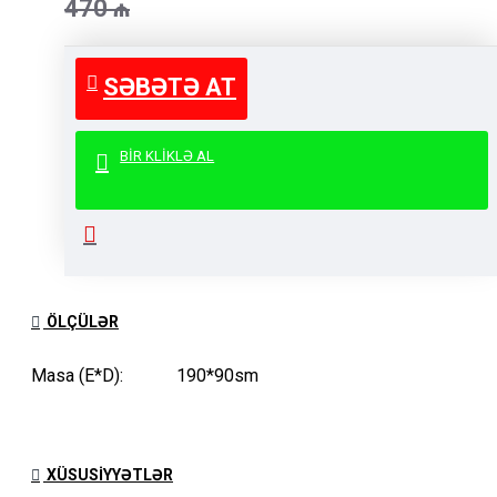
470
₼
SƏBƏTƏ AT
BIR KLIKLƏ AL
ÖLÇÜLƏR
Masa (E*D): 190*90sm
XÜSUSIYYƏTLƏR