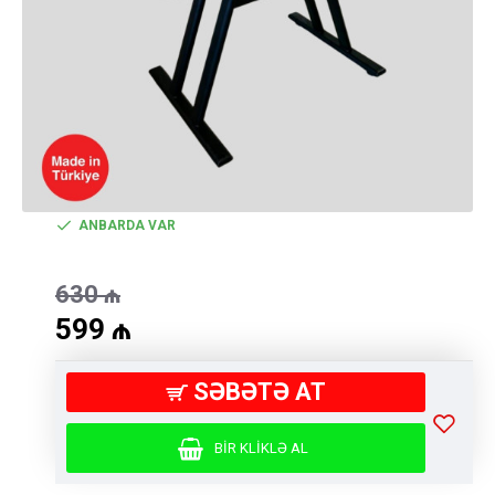
ANBARDA VAR
630
₼
599
₼
SƏBƏTƏ AT
BIR KLIKLƏ AL