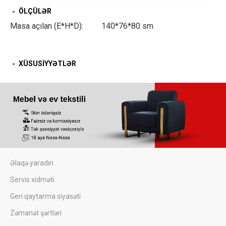
ÖLÇÜLƏR
Masa açılan (E*H*D): 140*76*80 sm
XÜSUSIYYƏTLƏR
Əlaqə yaradın
Servis xidməti
Geri qaytarma siyasəti
Zəmanət şərtləri