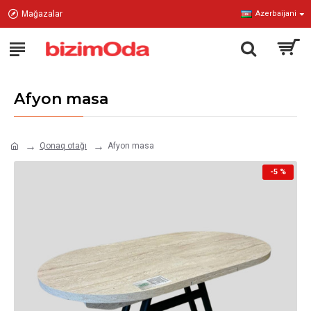
Mağazalar
Azerbaijani
Afyon masa
Qonaq otağı
Afyon masa
-5 %