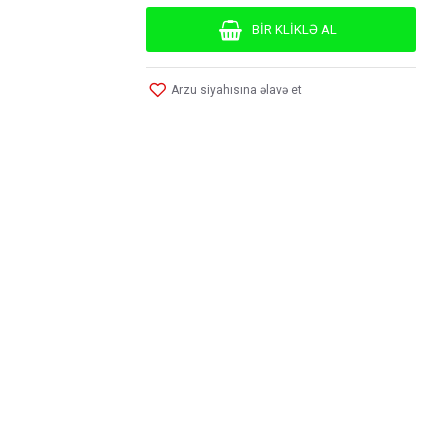
BIR KLIKLƏ AL
Arzu siyahısına əlavə et