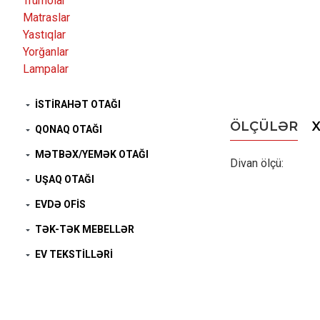
Trümolar
Matraslar
Yastıqlar
Yorğanlar
Lampalar
İSTIRAHƏT OTAĞI
ÖLÇÜLƏR
QONAQ OTAĞI
MƏTBƏX/YEMƏK OTAĞI
Divan ölçü
UŞAQ OTAĞI
EVDƏ OFIS
TƏK-TƏK MEBELLƏR
EV TEKSTILLƏRI