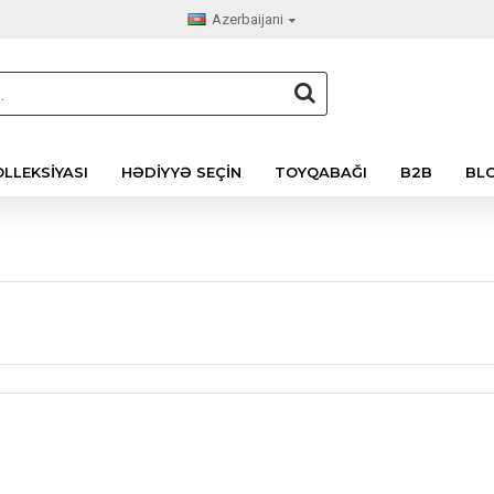
Azerbaijani
LLEKSIYASI
HƏDIYYƏ SEÇIN
TOYQABAĞI
B2B
BL