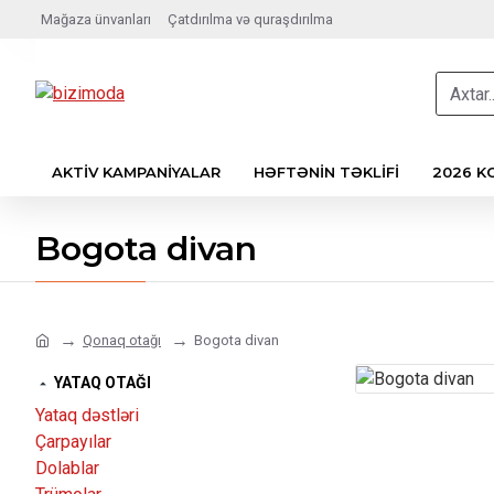
Kateqoriyalar
Mağaza ünvanları
Çatdırılma və quraşdırılma
AKTIV KAMPANIYALAR
HƏFTƏNIN TƏKLIFI
2026 KO
Bogota divan
Qonaq otağı
Bogota divan
YATAQ OTAĞI
Yataq dəstləri
Çarpayılar
Dolablar