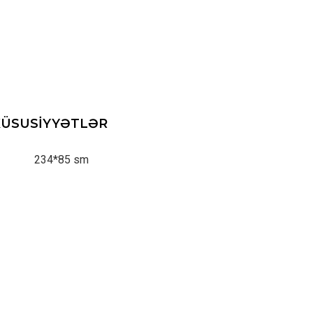
XÜSUSIYYƏTLƏR
: 234*85 sm