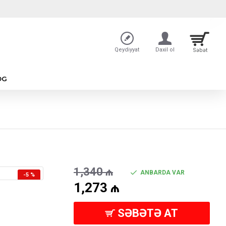
Qeydiyyat
Daxil ol
Səbət
OG
1,340
₼
ANBARDA VAR
-5 %
1,273
₼
SƏBƏTƏ AT