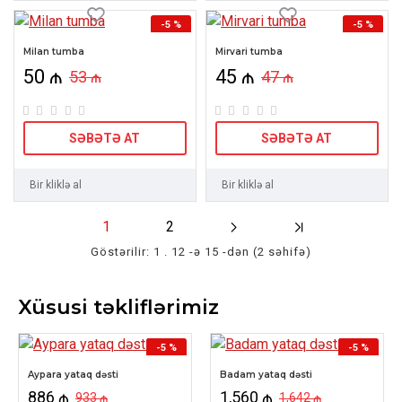
-5 %
-5 %
Milan tumba
Mirvari tumba
50 ₼
45 ₼
53 ₼
47 ₼
SƏBƏTƏ AT
SƏBƏTƏ AT
Bir kliklə al
Bir kliklə al
1
2
Göstərilir: 1 . 12 -ə 15 -dən (2 səhifə)
Xüsusi təkliflərimiz
-5 %
-5 %
HOT
YENI
Aypara yataq dəsti
Badam yataq dəsti
886 ₼
1,560 ₼
933 ₼
1,642 ₼
HOT