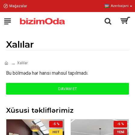
Mağazalar
Azerbaijani
Xalılar
Xalılar
Bu bölmədə hər hansı məhsul tapılmadı.
DAVAM ET
Xüsusi təkliflərimiz
-5 %
-5 %
HOT
YENI