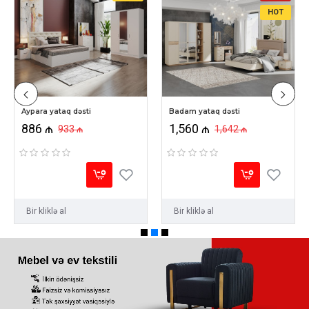
HOT
Aypara yataq dəsti
Badam yataq dəsti
886 ₼
1,560 ₼
933 ₼
1,642 ₼
Bir kliklə al
Bir kliklə al