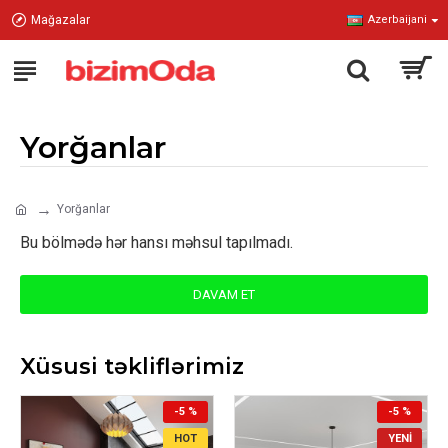
Mağazalar
Azerbaijani
Yorğanlar
Yorğanlar
Bu bölmədə hər hansı məhsul tapılmadı.
DAVAM ET
Xüsusi təkliflərimiz
-5 %
-5 %
HOT
YENI