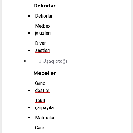
Dekorlar
Dekorlar
Mətbəx
jalüzləri
Divar
saatları
Uşaq otağı
Mebellər
Gənc
dəstləri
Təkli
çarpayılar
Matraslar
Gənc