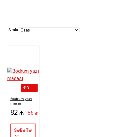
Sırala:
-5 %
Bodrum yazı
masası
82 ₼
86 ₼
SƏBƏTƏ
AT