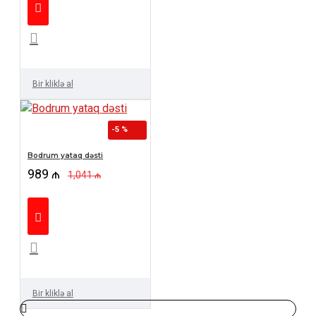
Bir kliklə al
-5 %
Bodrum yataq dəsti
989 ₼
1,041 ₼
Bir kliklə al