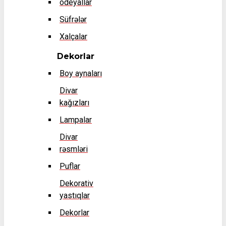
odeyallar
Süfrələr
Xalçalar
Dekorlar
Boy aynaları
Divar
kağızları
Lampalar
Divar
rəsmləri
Puflar
Dekorativ
yastıqlar
Dekorlar