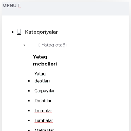
MENU
Kateqoriyalar
Yataq otağı
Yataq
mebelləri
Yataq
dəstləri
Çarpayılar
Dolablar
Trümolar
Tumbalar
Matraslar