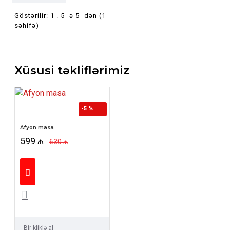
Göstərilir: 1 . 5 -ə 5 -dən (1
səhifə)
Xüsusi təkliflərimiz
-5 %
Afyon masa
599 ₼
630 ₼
Bir kliklə al