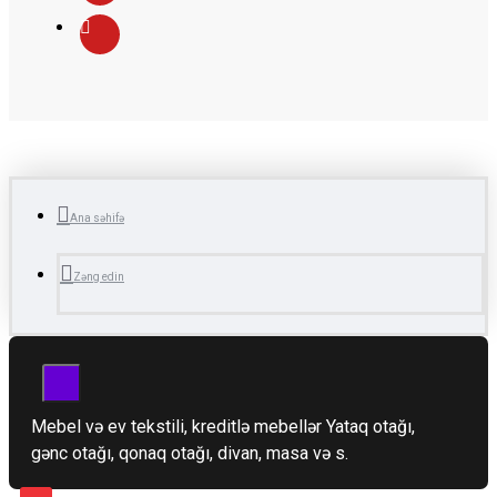
Ana səhifə
Zəng edin
Mebel və ev tekstili, kreditlə mebellər Yataq otağı,
gənc otağı, qonaq otağı, divan, masa və s.