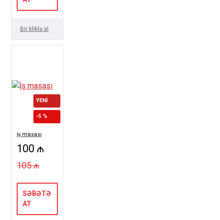
Bir kliklə al
YENI
-5 %
İş masası
100 ₼
105 ₼
SƏBƏTƏ
AT