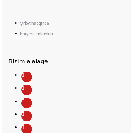
Şirkət haqqında
Karyera imkanları
Bizimlə əlaqə