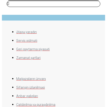
Əlaqə yaradın
Servis xidməti
Geri qaytarma siyasəti
Zəmanət şərtləri
Mağazaların ünvanı
Sifarişin izlənilməsi
Anbar qalıqları
Çatdırılma və quraşdırılma