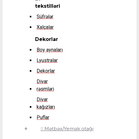
tekstilləri
Süfrələr
Xalçalar
Dekorlar
Boy aynaları
Lyustralar
Dekorlar
Divar
rəsmləri
Divar
kağızları
Puflar
Mətbəx/Yemək otağı