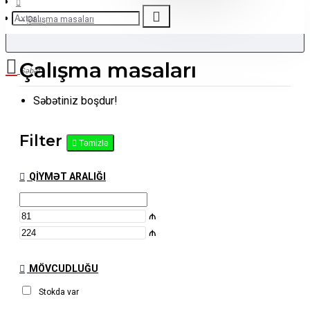
Çalışma masaları
Çalışma masaları
Səbət
Səbətiniz boşdur!
Filter
Təmizlə
QIYMƏT ARALIĞI
₼
₼
MÖVCUDLUĞU
Stokda var