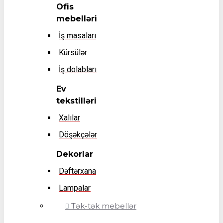
Ofis
mebelləri
İş masaları
Kürsülər
İş dolabları
Ev
tekstilləri
Xalılar
Döşəkçələr
Dekorlar
Dəftərxana
Lampalar
Tək-tək mebellər