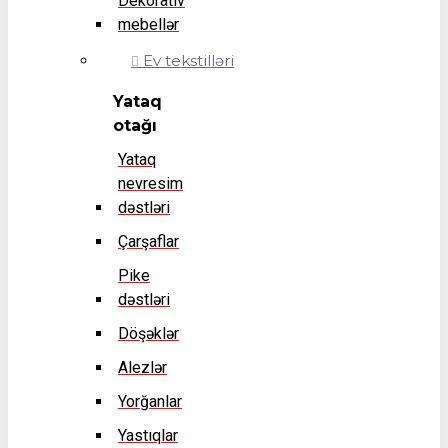
Dekorativ
mebellər
Ev tekstilləri
Yataq
otağı
Yataq
nevresim
dəstləri
Çarşaflar
Pike
dəstləri
Döşəklər
Alezlər
Yorğanlar
Yastıqlar