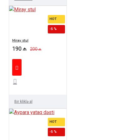
HOT
-5 %
Miray stul
190 ₼
200 ₼
Bir kliklə al
HOT
-5 %