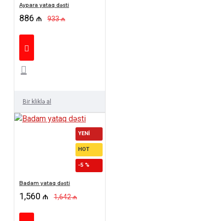
Aypara yataq dəsti
886 ₼
933 ₼
Bir kliklə al
YENI
HOT
-5 %
Badam yataq dəsti
1,560 ₼
1,642 ₼