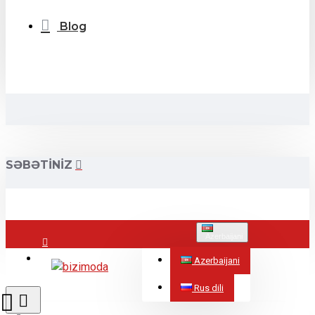
Blog
SƏBƏTINIZ
Azerbaijani
Mağazalar
Azerbaijani
Rus dili