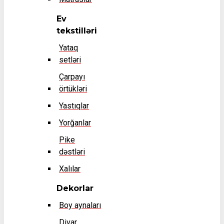
Ev
tekstilləri
Yataq
setləri
Çarpayı
örtükləri
Yastıqlar
Yorğanlar
Pike
dəstləri
Xalılar
Dekorlar
Boy aynaları
Divar