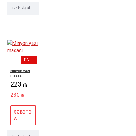
Bir kliklə al
-5 %
Minyon yazı
masası
223 ₼
235 ₼
SƏBƏTƏ
AT