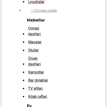
Lyustralar
Qonaq otağı
Mebellər
Qonaq
dəstləri
Masalar
Stullar
Divan
dəstləri
Kamodlar
Bar dolablar
TV altları
Kitab rəfləri
Ev