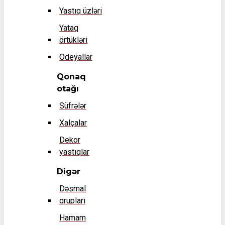
Yastıq üzləri
Yataq
örtükləri
Odeyallar
Qonaq
otağı
Süfrələr
Xalçalar
Dekor
yastıqlar
Digər
Dəsmal
qrupları
Hamam