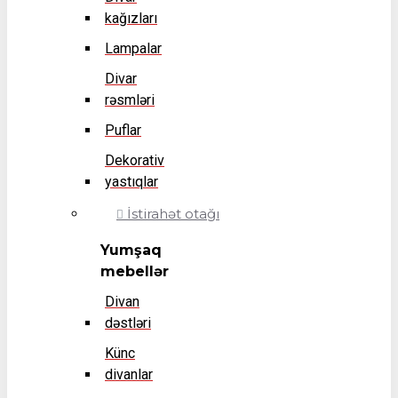
kağızları
Lampalar
Divar
rəsmləri
Puflar
Dekorativ
yastıqlar
İstirahət otağı
Yumşaq
mebellər
Divan
dəstləri
Künc
divanlar