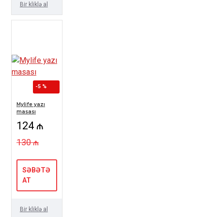
Bir kliklə al
-5 %
Mylife yazı
masası
124 ₼
130 ₼
SƏBƏTƏ
AT
Bir kliklə al