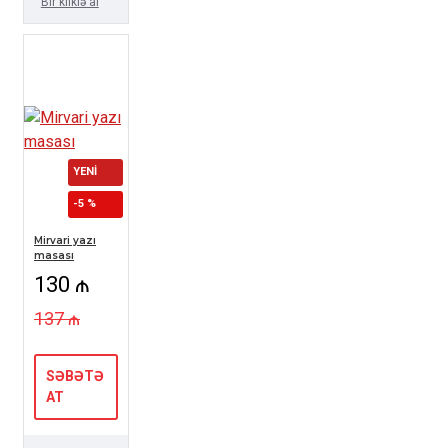
Bir kliklə al
YENI
-5 %
Mirvari yazı
masası
130 ₼
137 ₼
SƏBƏTƏ
AT