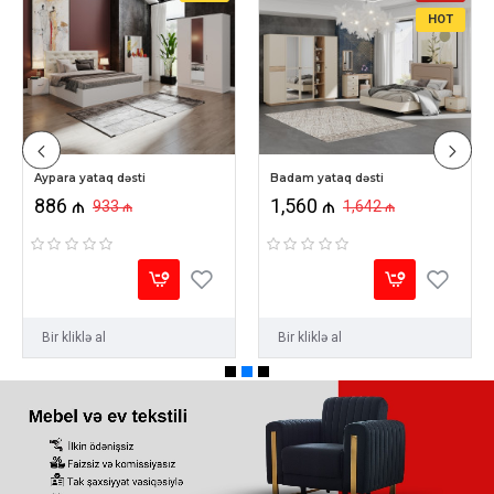
HOT
Aypara yataq dəsti
Badam yataq dəsti
886 ₼
1,560 ₼
933 ₼
1,642 ₼
Bir kliklə al
Bir kliklə al