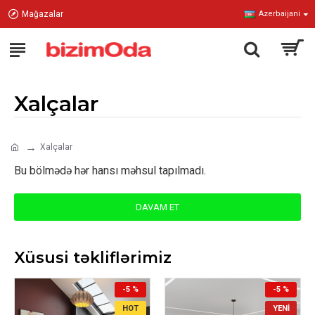
Mağazalar
Azerbaijani
Xalçalar
Xalçalar
Bu bölmədə hər hansı məhsul tapılmadı.
DAVAM ET
Xüsusi təkliflərimiz
-5 %
-5 %
HOT
YENI