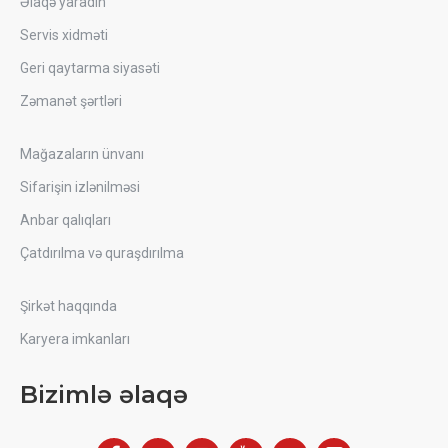
Əlaqə yaradın
Servis xidməti
Geri qaytarma siyasəti
Zəmanət şərtləri
Mağazaların ünvanı
Sifarişin izlənilməsi
Anbar qalıqları
Çatdırılma və quraşdırılma
Şirkət haqqında
Karyera imkanları
Bizimlə əlaqə