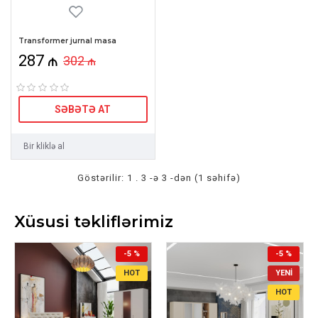
Transformer jurnal masa
287 ₼
302 ₼
SƏBƏTƏ AT
Bir kliklə al
Göstərilir: 1 . 3 -ə 3 -dən (1 səhifə)
Xüsusi təkliflərimiz
-5 %
-5 %
HOT
YENI
HOT