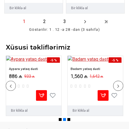
Bir kliklə al
Bir kliklə al
1
2
3
Göstərilir: 1 . 12 -ə 28 -dən (3 səhifə)
Xüsusi təkliflərimiz
-5 %
-5 %
HOT
YENI
Aypara yataq dəsti
Badam yataq dəsti
886 ₼
1,560 ₼
933 ₼
1,642 ₼
HOT
Bir kliklə al
Bir kliklə al