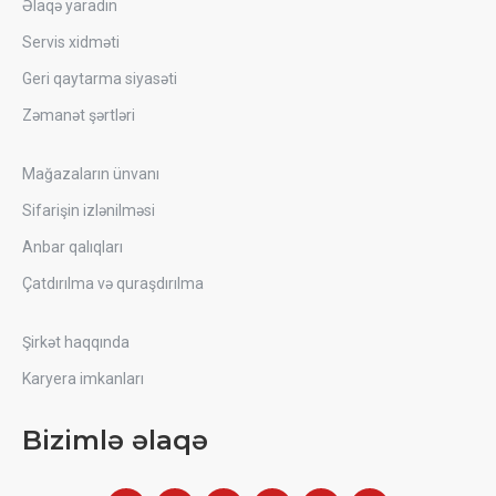
Əlaqə yaradın
Servis xidməti
Geri qaytarma siyasəti
Zəmanət şərtləri
Mağazaların ünvanı
Sifarişin izlənilməsi
Anbar qalıqları
Çatdırılma və quraşdırılma
Şirkət haqqında
Karyera imkanları
Bizimlə əlaqə