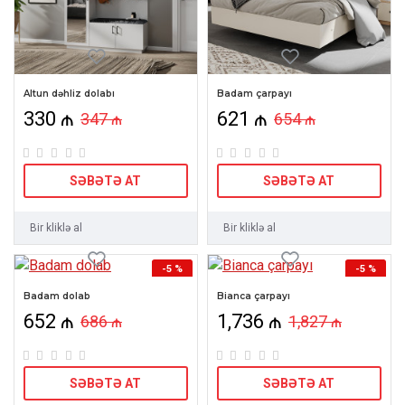
Altun dəhliz dolabı
Badam çarpayı
330 ₼
621 ₼
347 ₼
654 ₼
SƏBƏTƏ AT
SƏBƏTƏ AT
Bir kliklə al
Bir kliklə al
-5 %
-5 %
YENI
YENI
Badam dolab
Bianca çarpayı
652 ₼
1,736 ₼
686 ₼
HOT
1,827 ₼
SƏBƏTƏ AT
SƏBƏTƏ AT