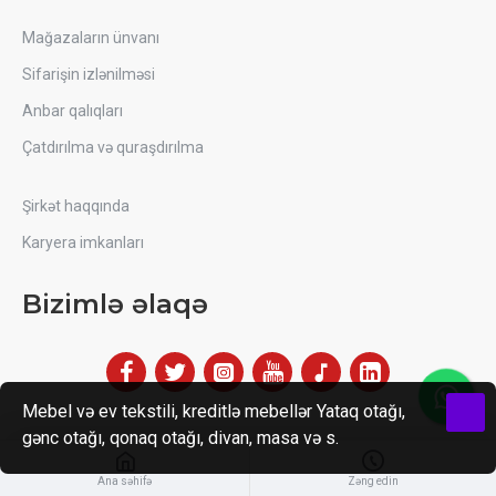
Mağazaların ünvanı
Sifarişin izlənilməsi
Anbar qalıqları
Çatdırılma və quraşdırılma
Şirkət haqqında
Karyera imkanları
Bizimlə əlaqə
Mebel və ev tekstili, kreditlə mebellər Yataq otağı,
gənc otağı, qonaq otağı, divan, masa və s.
Ana səhifə
Zəng edin