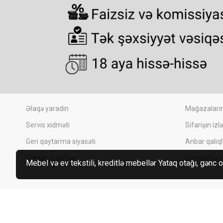
Əlaqə yaradın
Mağazaların
Servis xidməti
Sifarişin izl
Geri qaytarma siyasəti
Anbar qalıql
Zəmanət şərtləri
Çatdırılma v
Mebel və ev tekstili, kreditlə mebellər Yataq otağı, gənc o