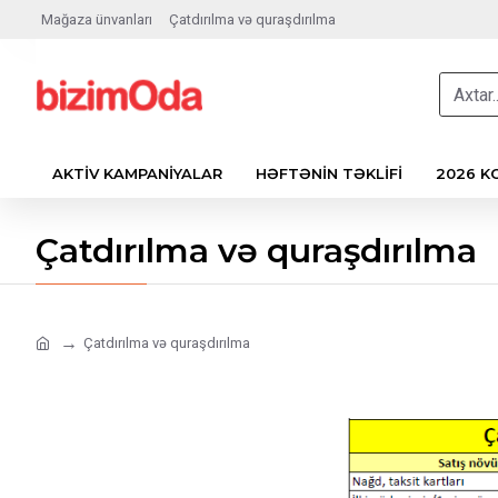
Kateqoriyalar
Mağaza ünvanları
Çatdırılma və quraşdırılma
AKTIV KAMPANIYALAR
HƏFTƏNIN TƏKLIFI
2026 KO
Çatdırılma və quraşdırılma
Çatdırılma və quraşdırılma