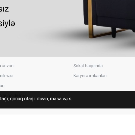
 ünvanı
Şirkət haqqında
ənilməsi
Karyera imkanları
arı
ə quraşdırılma
tağı, qonaq otağı, divan, masa və s.