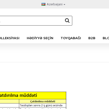
Azerbaijani
LLEKSIYASI
HƏDIYYƏ SEÇIN
TOYQABAĞI
B2B
BL