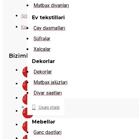
Mətbəx divanları
Şirkət haqqında
Ev tekstilləri
Karyera imkanları
Çay dəsmalları
Süfrələr
Xalçalar
Bizimlə əlaqə
Dekorlar
Dekorlar
Mətbəx jalüzləri
Divar saatları
Uşaq otağı
Mebellər
Gənc dəstləri