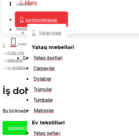
Menu
Qeydiyyat
KATEQORIYALAR
Daxil ol
Mağazalar
Yataq otağı
Səbət
Yataq mebelləri
Evdə ofis
Yataq dəstləri
Səbətiniz boşdur!
Mebellər
İş dolabları
Çarpayılar
Dolablar
İş dolabları
Trümolar
Tumbalar
Matraslar
Bu bölmədə hər hansı məhsul tapılmadı.
Ev tekstilləri
DAVAM ET
Yataq setləri