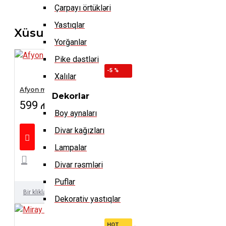
Çarpayı örtükləri
Yastıqlar
Xüsusi təkliflərimiz
Yorğanlar
Pike dəstləri
-5 %
Xalılar
Afyon masa
Dekorlar
599 ₼
630 ₼
Boy aynaları
Divar kağızları
Lampalar
Divar rəsmləri
Puflar
Bir kliklə al
Dekorativ yastıqlar
HOT