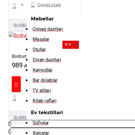
Qonaq otağı
Mebellər
Bir kliklə al
Qonaq dəstləri
Masalar
-5 %
Stullar
Bodrum yataq dəsti
Divan dəstləri
989 ₼
1,041 ₼
Kamodlar
Bar dolablar
TV altları
Kitab rəfləri
Ev tekstilləri
Bir kliklə al
Süfrələr
Xalçalar