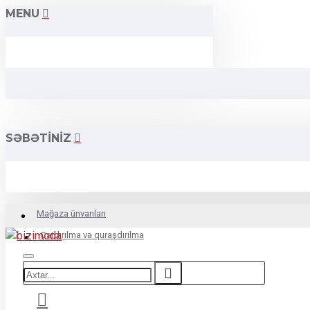
MENU
SƏBƏTINIZ
Mağaza ünvanları
Çatdırılma və quraşdırılma