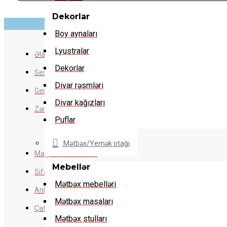
Dekorlar
Boy aynaları
Lyustralar
Əlaqə yaradın
Dekorlar
Servis xidməti
Divar rəsmləri
Geri qaytarma siyasəti
Divar kağızları
Zəmanət şərtləri
Puflar
Mətbəx/Yemək otağı
Mağazaların ünvanı
Mebellər
Sifarişin izlənilməsi
Mətbəx mebelləri
Anbar qalıqları
Mətbəx masaları
Çatdırılma və quraşdırılma
Mətbəx stulları