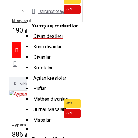
-5 %
İstirahət otağı
Miray stul
Yumşaq mebellər
190 ₼
200 ₼
Divan dəstləri
Künc divanlar
Divanlar
Kreslolar
Açılan kreslolar
Bir kliklə al
Puflar
Mətbəx divanları
HOT
Jurnal Masaları
-5 %
Masalar
Aypara yataq dəsti
886 ₼
933 ₼