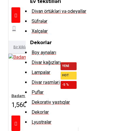
Ev tekstilləri
Divan örtükləri və odeyallar
Süfrələr
Xalçalar
Dekorlar
Bir kliklə al
Boy aynaları
Divar kağızları
YENI
Lampalar
HOT
Divar rəsmləri
-5 %
Puflar
Badam yataq dəsti
Dekorativ yastıqlar
1,560 ₼
1,642 ₼
Dekorlar
Lyustralar